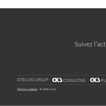
Suivez l'ac
SITES CKS GROUP :
w
CONSULTING
w
PU
Mentions légales
© 2026 ytera