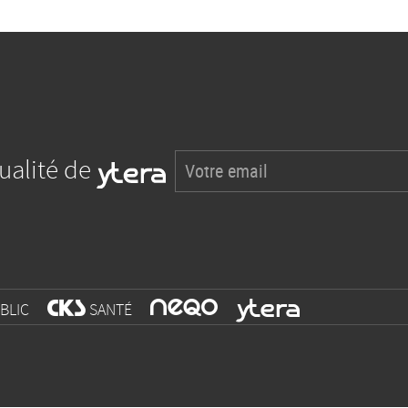
tualité de
x
BLIC
w
SANTÉ