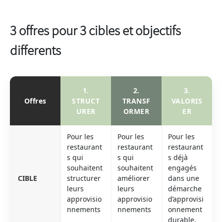
3 offres pour 3 cibles et objectifs
differents
1.
2.
3.
Offres
STRUCT
TRANSF
VALORIS
URER
ORMER
ER
Pour les
Pour les
Pour les
restaurant
restaurant
restaurant
s qui
s qui
s déjà
souhaitent
souhaitent
engagés
CIBLE
structurer
améliorer
dans une
leurs
leurs
démarche
approvisio
approvisio
d’approvisi
nnements
nnements
onnement
durable.