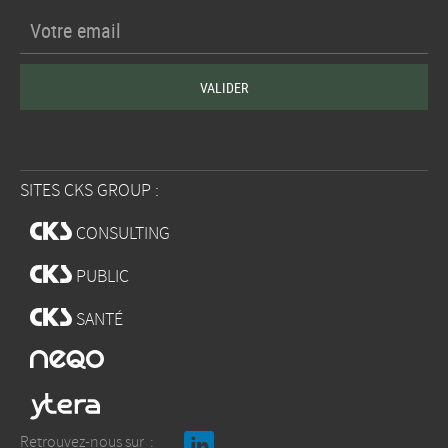
SITES CKS GROUP :
w
CONSULTING
w
PUBLIC
w
SANTÉ
x
b
Retrouvez-nous sur :