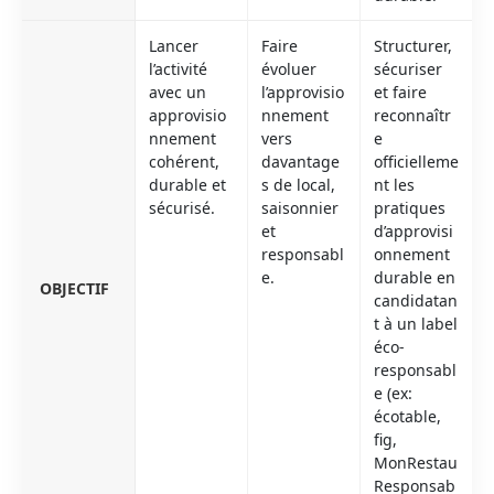
Lancer
Faire
Structurer,
l’activité
évoluer
sécuriser
avec un
l’approvisio
et faire
approvisio
nnement
reconnaîtr
nnement
vers
e
cohérent,
davantage
officielleme
durable et
s de local,
nt les
sécurisé.
saisonnier
pratiques
et
d’approvisi
responsabl
onnement
e.
durable en
OBJECTIF
candidatan
t à un label
éco-
responsabl
e (ex:
écotable,
fig,
MonRestau
Responsab